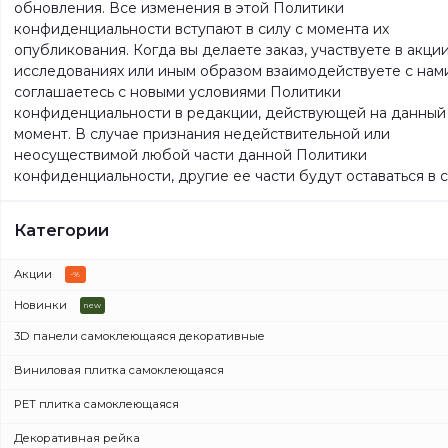
обновления. Все изменения в этой Политики
конфиденциальности вступают в силу с момента их
опубликования. Когда вы делаете заказ, участвуете в акции
исследованиях или иным образом взаимодействуете с нами
соглашаетесь с новыми условиями Политики
конфиденциальности в редакции, действующей на данный
момент. В случае признания недействительной или
неосуществимой любой части данной Политики
конфиденциальности, другие ее части будут оставаться в с
Категории
Акции
-%
Новинки
new
3D панели самоклеющаяся декоративные
Виниловая плитка самоклеющаяся
3D панели кирпич 2мм
3D панели кирпич 3-4мм
PET плитка самоклеющаяся
Виниловая плитка под ламинат стеновой
3D панели кирпич 5-6мм
Виниловая плитка 60х30см
Декоративная рейка
PET плитка 60х30см