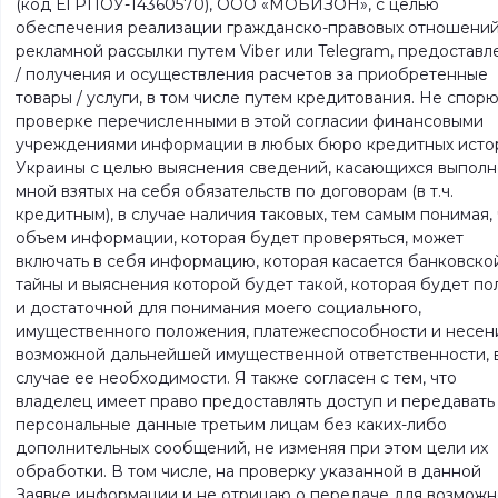
(код ЕГРПОУ-14360570), ООО «МОБИЗОН», с целью
обеспечения реализации гражданско-правовых отношений
рекламной рассылки путем Viber или Telegram, предоставл
/ получения и осуществления расчетов за приобретенные
товары / услуги, в том числе путем кредитования. Не спор
проверке перечисленными в этой согласии финансовыми
учреждениями информации в любых бюро кредитных исто
Украины с целью выяснения сведений, касающихся выпол
мной взятых на себя обязательств по договорам (в т.ч.
кредитным), в случае наличия таковых, тем самым понимая,
объем информации, которая будет проверяться, может
включать в себя информацию, которая касается банковско
тайны и выяснения которой будет такой, которая будет по
и достаточной для понимания моего социального,
имущественного положения, платежеспособности и несен
возможной дальнейшей имущественной ответственности, 
случае ее необходимости. Я также согласен с тем, что
владелец имеет право предоставлять доступ и передавать
персональные данные третьим лицам без каких-либо
дополнительных сообщений, не изменяя при этом цели их
обработки. В том числе, на проверку указанной в данной
Заявке информации и не отрицаю о передаче для возможн